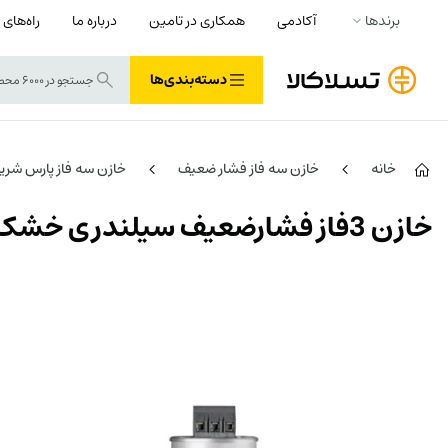
برندها
آکادمی
همکاری در تامین
درباره ما
راه‌های 
دسته‌بندی‌ها
خانه
خازن سه فاز فشار ضعیف
خازن سه فاز پارس شریم (RS.GH
خازن 3فاز فشارضعیف سیلندری خشک، پارس شریم ، 10کیلووار در 440 ولت