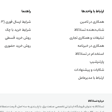
ارتباط با واحدها
راهنما
همکاری در تامین
شرایط ارسال فوری (۳ ساعته)
شتاب‌دهنده تسلاکالا
شرایط خرید با چک
تبلیغات و همکاری تجاری
روش خرید قسطی
همکاری در خبرنامه
روش خرید حضوری
استخدام در تسلاکالا
پارتنرشیپ
شکایات و پیشنهادات
ارتباط با مدیرعامل
درباره تسلاکالا
تسلاکالا به عنوان فروشگاه اینترنتی تخصصی صنعت برق، با پایبندی به سه اصل، قیمت منصفان
اصل‌بودن کالا موفق شده تا اعتماد مشتریان را به خود جلب نماید. به محض ورود به سایت تسلاکالا ب