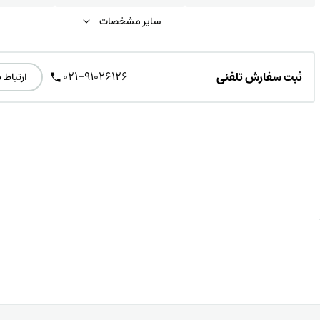
سایر مشخصات
021-91026126
ثبت سفارش تلفنی
ارتباط 