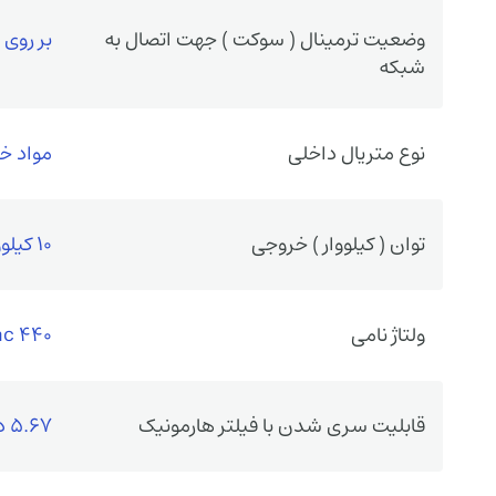
وضعیت ترمینال ( سوکت ) جهت اتصال به
بر روی
شبکه
نوع متریال داخلی
مواد خشک
توان ( کیلووار ) خروجی
10 کیلووار
ولتاژ نامی
440 vac
قابلیت سری شدن با فیلتر هارمونیک
5.67 درصد و 7 درصد را دارد