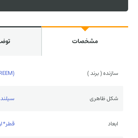
مشخصات
توض
سازنده ( برند )
(PARS (SHREEM
شکل ظاهری
سیلندری ( 
ابعاد
قطر*ارتفاع 90*3