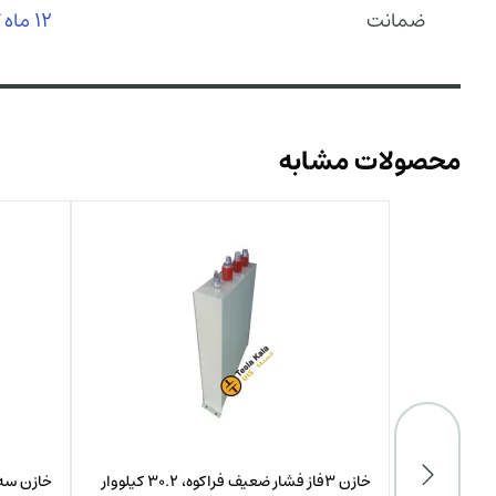
ضمانت
12 ماه گارانتی سازنده
محصولات مشابه
خازن 3فاز فشار ضعیف فراکوه، 30.2 کیلووار
خازن سه‌فاز فشار ضعیف فراکو 25 کیلووار