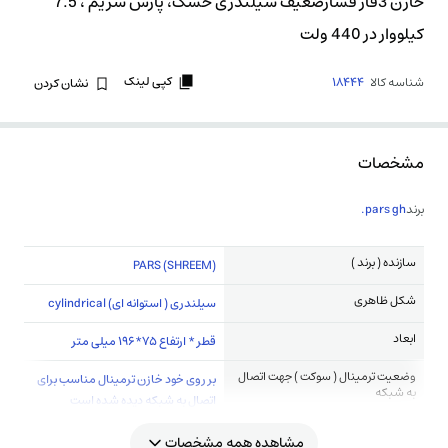
خازن 3فاز فشارضعیف سیلندری خشک، پارس شریم ، 7.5
کیلووار در 440 ولت
کپی لینک
شناسه کالا
18444
نشان کردن
مشخصات
برند
pars gh.
سازنده ( برند )
(PARS (SHREEM
شکل ظاهری
سیلندری ( استوانه ای) cylindrical
ابعاد
قطر * ارتفاع 75*196 میلی متر
وضعیت ترمینال ( سوکت ) جهت اتصال
بر روی خود خازن ترمینال مناسب برای
به شبکه
اتصال به شبکه دیده شده است
مشاهده همه مشخصات