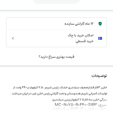
12 ماه گارانتی سازنده
امکان خرید با چِک
خرید قسطی
قیمت بهتری سراغ دارید؟
توضیحات
خازن 3فاز فشارضعیف سیلندری خشک، پارس شریم ، 7.5 کیلووار در 440 ولت، از
تولیدات کمپانی شریم هندوستان و تحت گارانتی پارس خازن غرب در ایران میباشد .
ویژگی خازن سه فاز 7.5 کیلووار رزینی سیلندری:
سری: MC-N075-R0440-S1R3
ظرفیت خازنی: 3x41.12 میکروفاراد
جریان: 8.92 آمپر