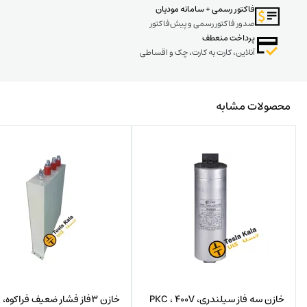
فاکتور رسمی + سامانه مودیان
صدور فاکتور رسمی و پیش‌فاکتور
پرداخت منعطف
آنلاین، کارت به کارت، چک و اقساطی
محصولات مشابه
خازن سه فاز سیلندری، PKC ، 400V
خا