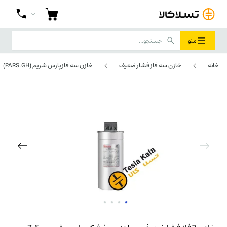
منو
خانه
خازن سه فاز فشار ضعیف
خازن سه فاز پارس شریم (PARS.GH)