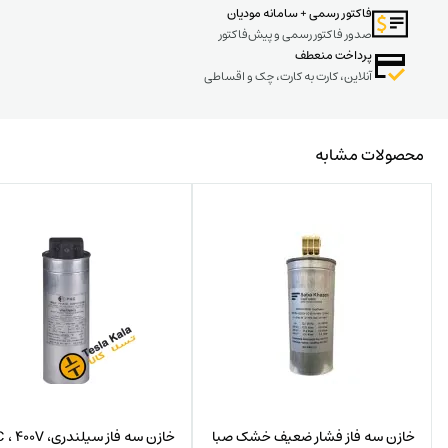
فاکتور رسمی + سامانه مودیان
صدور فاکتور رسمی و پیش‌فاکتور
پرداخت منعطف
آنلاین، کارت به کارت، چک و اقساطی
محصولات مشابه
خازن سه فاز فشار ضعیف خشک صبا
خازن سه فاز سیلندری، 