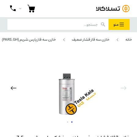
منو
خانه
خازن سه فاز فشار ضعیف
خازن سه فاز پارس شریم (PARS.GH)