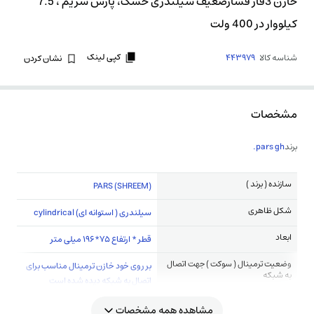
خازن 3فاز فشارضعیف سیلندری خشک، پارس شریم ، 7.5
کیلووار در 400 ولت
کپی لینک
شناسه کالا
443979
نشان کردن
مشخصات
برند
pars gh.
سازنده ( برند )
(PARS (SHREEM
شکل ظاهری
سیلندری ( استوانه ای) cylindrical
ابعاد
قطر * ارتفاع 75*196 میلی متر
وضعیت ترمینال ( سوکت ) جهت اتصال
بر روی خود خازن ترمینال مناسب برای
به شبکه
اتصال به شبکه دیده شده است
مشاهده همه مشخصات