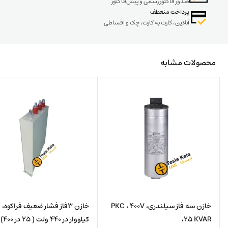
صدور فاکتور رسمی و پیش‌فاکتور
پرداخت منعطف
آنلاین، کارت به کارت، چک و اقساطی
محصولات مشابه
خازن سه فاز سیلندری، PKC ، 400V
خا
،25 KVAR
کیلووار در 440 ولت ( 25 در 400)