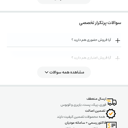
شدن با فیلتر هارمونیك14درصد در پله ای كه نهایتا 25 كیلووار خروجی خواهد
داشت، طراحی و ساخته شده است
كه از جمله تولیدات داخلی بوده و توانسته جایگاه خود را در میان مهندسین و برقكاران
سوالات پرتکرار تخصصی
پیدا نماید و مانند سایر تولیدات این سازنده از مكانیزم های حفاظتی قطع تحت فشار
برخوردار بوده و دارای خاصیت خود ترمیمی می باشد.
برای استفاده از این خازنها در شبكه نیاز به تهیه ترمینال به صورت جداگانه نمی باشد و
آیا فروش حضوری هم دارید ؟
بسته به ظرفیت هر خازن، ترمینالها به صورت یكی از حالتهای فیش 6.3 ، ST ، MT و
BT می باشند برای بررسی سایر اطلاعات،پیشنهاد میگردد كه به مشخصات تكمیلی در
آیا فروش اعتباری هم دارید ؟
گالری محصول مراجعه نموده و یا كاتالوگ خازنهای سیلندری پرتوخازن را دانلود فرمایید.
دانلود كاتالوگ خازن پرتوخازن
مشاهده همه سوالات
روش های ارسال کالا به چه صورت میباشد ؟
ارسال منعطف
فوری، پیک، پست، باربری و اتوبوس
تضمین اصالت
همه محصولات تضمین کیفیت دارند
فاکتور رسمی + سامانه مودیان