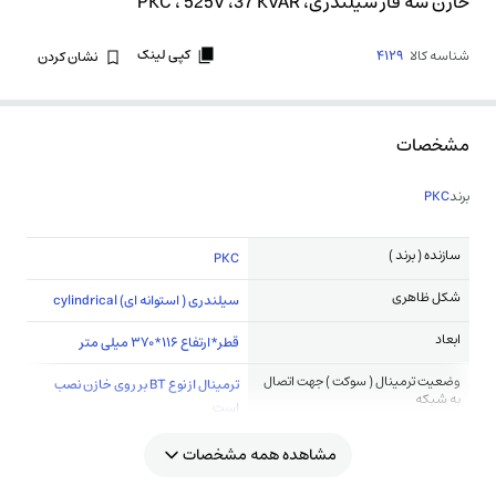
خازن سه فاز سیلندری، PKC ، 525V ،37 KVAR
کپی لینک
شناسه کالا
4129
نشان کردن
مشخصات
برند
PKC
سازنده ( برند )
PKC
شکل ظاهری
سیلندری ( استوانه ای) cylindrical
ابعاد
قطر*ارتفاع 116*370 میلی متر
وضعیت ترمینال ( سوکت ) جهت اتصال
ترمینال از نوع BT بر روی خازن نصب
به شبکه
است
مشاهده همه مشخصات