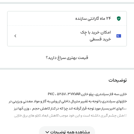
24 ماه گارانتی سازنده
امکان خرید با چِک
خرید قسطی
قیمت بهتری سراغ دارید؟
توضیحات
خازن سه فاز سیلندری، پرتو خازن PKC ، 525V ،37KVAR
خازنهای سیلندری با توجه به تغییر متریال داخلی از روغن به گاز و مواد معدنی و رزینی در
سالهای اخیر بسیار مورد توجه قرار گرفته اند چرا که در کنار کاهش حجم ، وزن آنها نیز
کاهش چشم گیری داشته است و این خود موجب کاهش ابعاد تابلو های برق خازنی
شده است.
خازن سه فاز سیلندری، پرتو خازن PKC ، 525V ،37KVAR
این خازن اصولا برای سری
مشاهده همه توضیحات