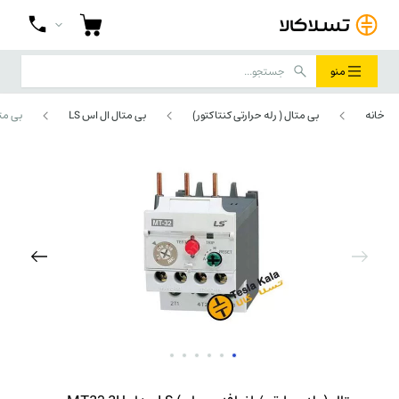
منو
خانه
بی متال ( رله حرارتی کنتاکتور)
بی متال ال اس LS
بی متال ( 