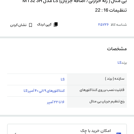
بی متال ( رله حرارتی/ اضافه جریان) LS مدل MT32 3H
تنظیمات 16 : 22
کپی لینک
شناسه کالا
25726
نشان کردن
مشخصات
برند
LS
سازنده ( برند )
LS
قابلیت نصب بر روی کنتاکتورهای
کنتاکتورهای 9 الی 40 آمپر LS
رنج تنظیم جریان بی متال
16 تا 22 آمپر
امکان خرید با چِک