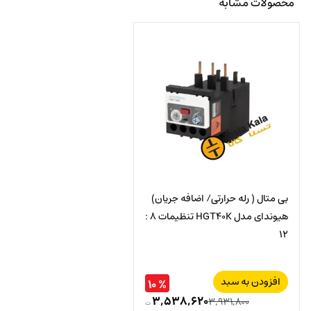
محصولات مشابه
بی متال ( رله حرارتی/ اضافه جریان)
هیوندای مدل HGT40K تنظیمات 8 :
12
افزودن به سبد
% ۱۰
۳,۵۳۸,۶۲۰
۳,۹۳۱,۸۰۰
ت
قیمت
قیمت