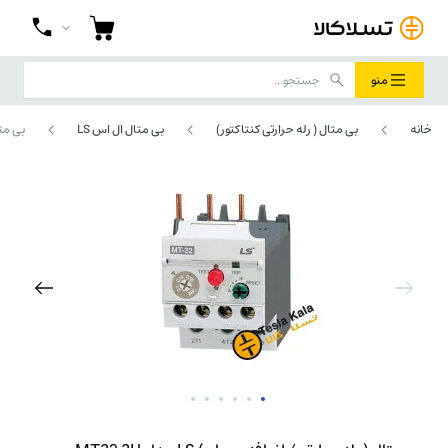
منو
خانه
بی متال ( رله حرارتی کنتاکتور)
بی متال ال اس LS
بی متال ( 