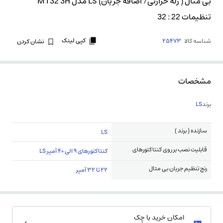
بی متال ( رله حرارتی/ اضافه جریان) LS مدل MT32 3H
تنظیمات 22 : 32
کپی لینک
شناسه کالا
25473
نشان کردن
مشخصات
برند
LS
سازنده ( برند )
LS
قابلیت نصب بر روی کنتاکتورهای
کنتاکتورهای 9 الی 40 آمپر LS
رنج تنظیم جریان بی متال
22 تا 32 آمپر
امکان خرید با چِک