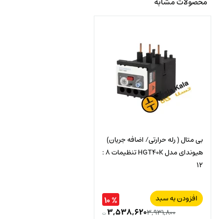
محصولات مشابه
بی متال ( رله حرارتی/ اضافه جریان)
هیوندای مدل HGT40K تنظیمات 8 :
12
افزودن به سبد
% ۱۰
۳,۵۳۸,۶۲۰
۳,۹۳۱,۸۰۰
ت
قیمت
قیمت