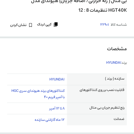
بی متال ( رله حرارتی/ اضافه جریان) هیوندای مدل
HGT40K تنظیمات 8 : 12
کپی لینک
شناسه کالا
22901
نشان کردن
مشخصات
برند
HYUNDAI
سازنده ( برند )
HYUNDAI
قابلیت نصب بر روی کنتاکتورهای
کنتاکتورهای برند هیوندای سری HGC
با آمپر فریم 40
رنج تنظیم جریان بی متال
8 تا 12 آمپر
ضمانت
12 ماه گارانتی سازنده