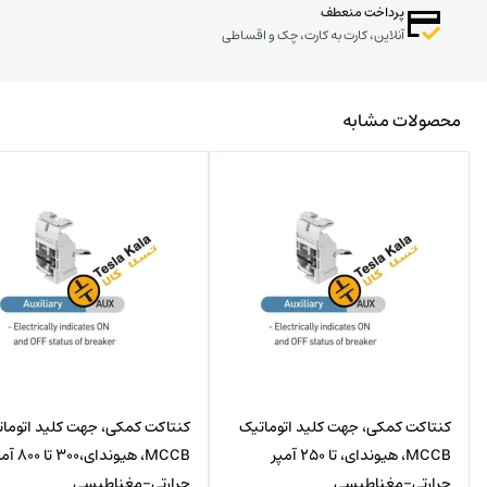
پرداخت منعطف
آنلاین، کارت به کارت، چک و اقساطی
محصولات مشابه
کنتاکت کمکی، جهت کلید اتوماتیک
کنتاکت کمکی، جهت کلید اتوما
MCCB، هیوندای، تا 250 آمپر
MCCB، هیوندای،300 
حرارتی-مغناطیسی
حرارتی-مغناطیسی