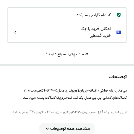
12 ماه گارانتی سازنده
امکان خرید با چِک
خرید قسطی
قیمت بهتری سراغ دارید؟
توضیحات
بی متال ( رله حرارتی/ اضافه جریان) هیوندای مدل HGT40K تنظیمات 8 : 12
کنتاکتهای کمکی این بی متال یک کنتاکت باز و یک کنتاکت بسته می باشد
این رله حرارتی که قابل نصب بروی کنتاکتورهای سری HGC با فریم 40 آمپر می باشد ،
دارای 3 المنت در 3 فاز می باشد و RESET آن به دو صورت دستی و اتومات قابل انجام
است .
مشاهده همه توضیحات