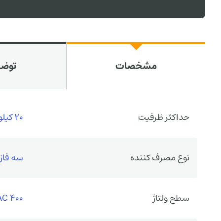
مشخصات
توض
حداکثر ظرفیت
20 کیلووار
نوع مصرف کننده
سه فاز
سطح ولتاژ
400 VAC