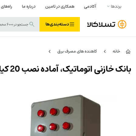
برندها
آکادمی
همکاری در تامین
درباره ما
راه‌های 
دسته‌بندی‌ها
خانه
کاهنده های مصرف برق
بانک خازنی اتوماتیک، آماده نصب 20 کیلووار سه فاز ( مصارف مسکونی-تجاری و صنایع سبک)