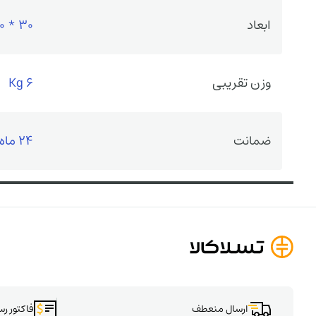
ابعاد
30 * 40 *17 cm
وزن تقریبی
6 Kg
ضمانت
24 ماه گارانتی سازنده
ارسال منعطف
فاکتور ر