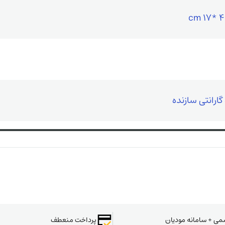
سمی + سامانه مودیان
پرداخت منعطف