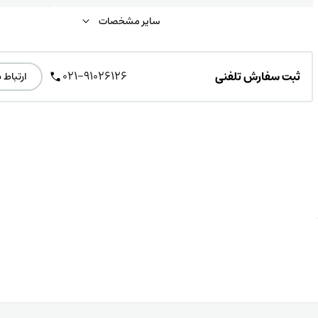
سایر مشخصات
021-91026126
ثبت سفارش تلفنی
ارتباط 