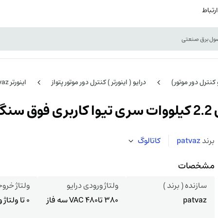
ارتباط
و کنترل دور موتور)
درایو ( اینورتر ) کنترل دور موتور پتواز
اینورتر Patvaz سری TIVA
برند
patvaz
کاتالوگ
مشخصات
سازنده ( برند )
ولتاژ ورودی درایو
ولتاژ خروج
patvaz
380 تا480 VAC سه فاز
0 تا ولتاژ ورودی