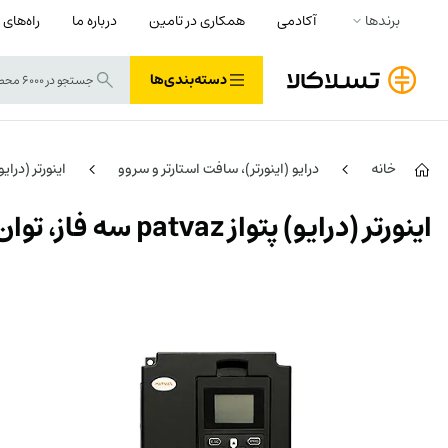
برندها
آکادمی
همکاری در تامین
درباره ما
راه‌های 
دسته‌بندی‌ها
خانه
درایو (اینورتر)، سافت استارتر و سروو
اینورتر (درای
اینورتر (درایو) پتواز patvaz سه فاز، توان 2.2 کیلووات سری تیوا کاربری فوق سنگین جرثقیل TIVA-C 2.2G/3.7L