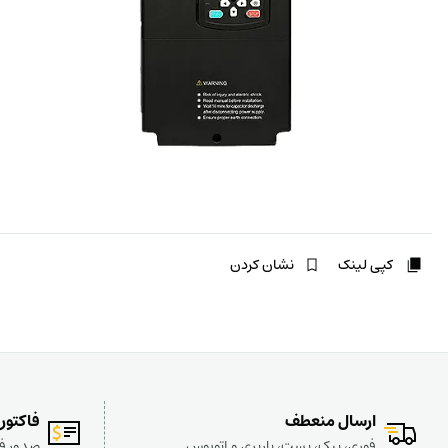
کپی لینک
نشان کردن
ارسال منعطف
فاکتور
فوری، پیک، پست، باربری و اتوبوس
صدور فا