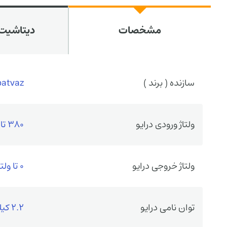
مشخصات
دیتاشیت 
سازنده ( برند )
patvaz
ولتاژ ورودی درایو
380 تا480 VAC سه فاز
ولتاژ خروجی درایو
0 تا ولتاژ ورودی
توان نامی درایو
2.2 کیلووات