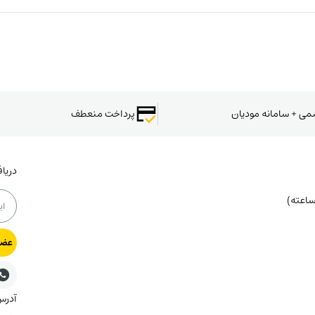
سمی + سامانه مودیان
پرداخت منعطف
دریا
عضو