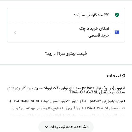
36 ماه گارانتی سازنده
امکان خرید با چِک
خرید قسطی
قیمت بهتری سراغ دارید؟
توضیحات
اینورتر (درایو) پتواز patvaz سه فاز، توان 11 کیلووات سری تیوا کاربری فوق
سنگین جرثقیل TIVA-C 11G/15L
اینورتر (درایو) پتواز patvaz سه فاز، توان 11 کیلووات سری تیوا ( TIVA CRANE SERIES ) با
کد محصول TIVA-C 11G/15L با بهره گیری از IGBT رنج بالا و طراحی بهینه برای کاربری
های بالابر جرثقیل، راهکاری مطمئن برای کنترل انواع جرثقیل در شرایط کاری متوسط تا
سنگین است.
مشاهده همه توضیحات
اینورتر 11 کیلووات سری تیوا پتواز استفاده از کنترل برداری ولتاژ و جریان دقت بالایی در