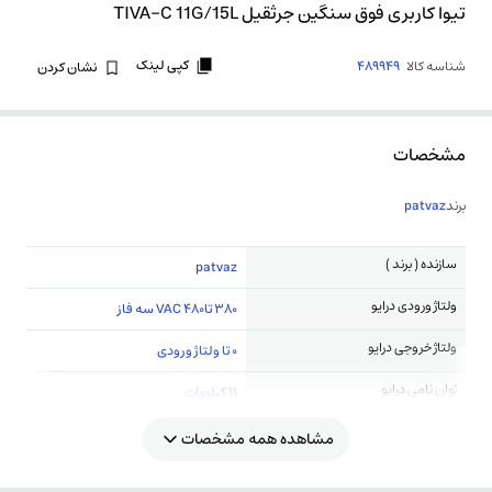
تیوا کاربری فوق سنگین جرثقیل TIVA-C 11G/15L
کپی لینک
شناسه کالا
489949
نشان کردن
مشخصات
برند
patvaz
سازنده ( برند )
patvaz
ولتاژ ورودی درایو
380 تا480 VAC سه فاز
ولتاژ خروجی درایو
0 تا ولتاژ ورودی
توان نامی درایو
11 کیلووات
مشاهده همه مشخصات