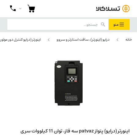
منو
خانه
درایو (اینورتر)، سافت استارتر و سروو
اینورتر (درایو کنترل دور موتور)
اینورتر (درایو) پتواز patvaz سه فاز، توان 11 کیلووات سری