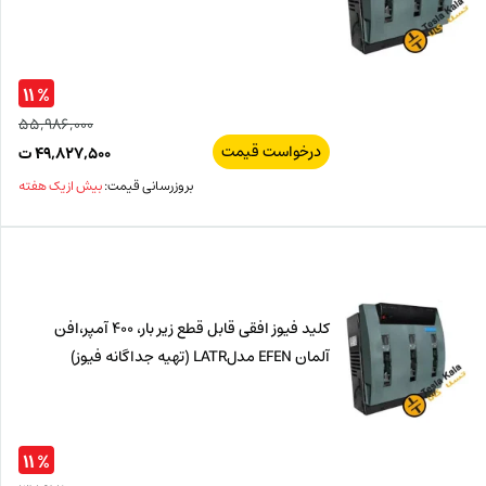
% ۱۱
۵۵,۹۸۶,۰۰۰
درخواست قیمت
قیم
۴۹,۸۲۷,۵۰۰
ت
اصل
قیم
بروزرسانی قیمت:
بیش از یک هفته
فعل
۰۰۰
ت
۵۰۰
ت.
بود.
کلید فیوز افقی قابل قطع زیر بار، 400 آمپر،افن
آلمان EFEN مدلLATR (تهیه جداگانه فیوز)
% ۱۱