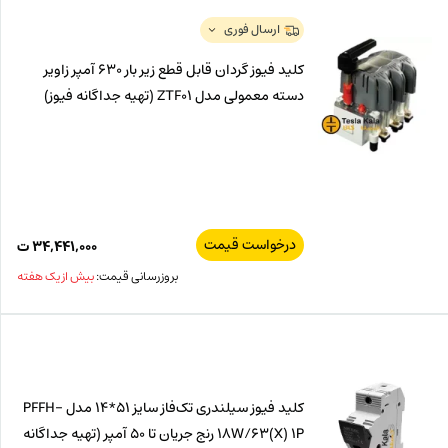
ارسال فوری
کلید فیوز گردان قابل قطع زیر بار 630 آمپر زاویر
دسته معمولی مدل ZTF01 (تهیه جداگانه فیوز)
درخواست قیمت
۳۴,۴۴۱,۰۰۰
ت
بروزرسانی قیمت:
بیش از یک هفته
کلید فیوز سیلندری تک‌فاز سایز 51*14 مدل PFFH-
18W/63(X) 1P رنج جریان تا 50 آمپر (تهیه جداگانه