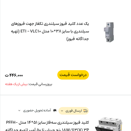
ت
۸۰۰
ت.
بود.
یک عدد کلید فیوز سیلندری تکفاز جهت فیوزهای
سیلندری با سایز 38*10 مدل ETI – VLC10 (تهیه
جداگانه فیوز)
درخواست قیمت
۴۴۶,۰۰۰
ت
بروزرسانی قیمت:
بیش از یک هفته
آماده تحویل حضوری
ارسال فوری
کلید فیوز سیلندری سه‌فاز سایز 51*14 مدل PFFH-
18W/63(X) 3P رنج جریان تا 50 آمپر (تهیه جداگانه