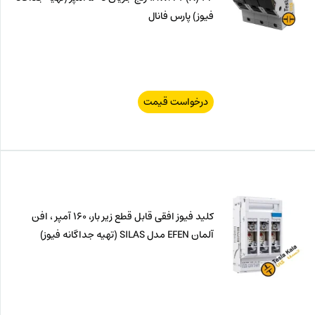
فیوز) پارس فانال
درخواست قیمت
کلید فیوز افقی قابل قطع زیر بار، 160 آمپر ، افن
آلمان EFEN مدل SILAS (تهیه جداگانه فیوز)