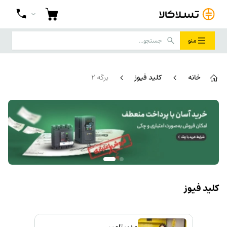
منو
خانه
کلید فیوز
برگه 2
کلید فیوز