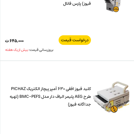
فیوز) پارس فانال
درخواست قیمت
۶۴۵,۰۰۰
ت
بروزرسانی قیمت:
بیش از یک هفته
کلید فیوز افقی 630 آمپر پیچاز الکتریک PICHAZ
طرح AEG پلیمر الیاف دار مدل BMC-PEFS (تهیه
جداگانه فیوز)