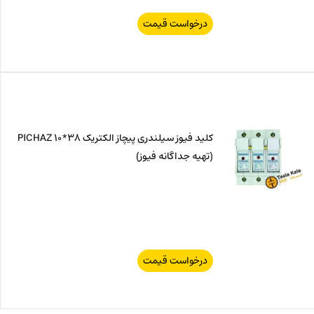
درخواست قیمت
کلید فیوز سیلندری پیچاز الکتریک PICHAZ 10*38
(تهیه جداگانه فیوز)
درخواست قیمت