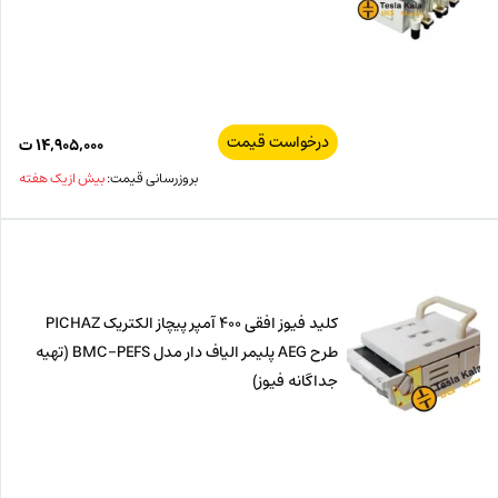
درخواست قیمت
۱۴,۹۰۵,۰۰۰
ت
بروزرسانی قیمت:
بیش از یک هفته
کلید فیوز افقی 400 آمپر پیچاز الکتریک PICHAZ
طرح AEG پلیمر الیاف دار مدل BMC-PEFS (تهیه
جداگانه فیوز)