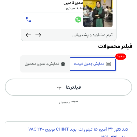
مدیر تامین
ملینا مرادی
تیم مشاوره و پشتیبانی
جدید
نمایش جدول قیمت
نمایش با تصویر محصول
فیلترها
313 محصول
کنتاکتور 32 آمپر، 15 کیلووات، برند CHINT بوبین VAC 220