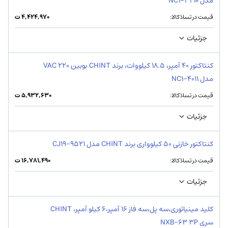
مدل NC1-3210
قیمت در تسلاکالا:
۴,۴۲۴,۹۷۰
ت
جزئیات
کنتاکتور 40 آمپر، 18.5 کیلووات، برند CHINT بوبین VAC 220
مدل NC1-4011
قیمت در تسلاکالا:
۵,۹۳۲,۶۳۰
ت
جزئیات
کنتاکتور خازنی 50 کیلوواری برند CHINT مدل CJ19-9521
قیمت در تسلاکالا:
۱۶,۷۸۱,۴۹۰
ت
جزئیات
کلید مینیاتوری،سه پل،سه فاز 16 آمپر،6 کیلو آمپر، CHINT
سری NXB-63 3P