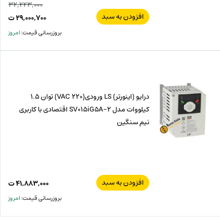
۳۲,۲۲۳,۰۰۰
افزودن به سبد
قیم
۲۹,۰۰۰,۷۰۰
ت
اصل
قیم
بروزرسانی قیمت:
امروز
فعل
۰۰۰
ت
۷۰۰
ت.
بود.
درایو (اینورتر) LS ورودی(220 VAC) توان 1.5
کیلووات مدل SV015iG5A-2 اقتصادی با کاربری
نیم سنگین
افزودن به سبد
۴۱,۸۸۳,۰۰۰
ت
بروزرسانی قیمت:
امروز