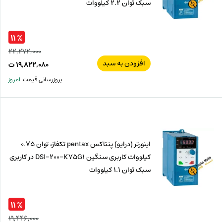
سبک توان 2.2 کیلووات
% ۱۱
۲۲,۲۷۲,۰۰۰
افزودن به سبد
قیم
۱۹,۸۲۲,۰۸۰
ت
اصل
قیم
بروزرسانی قیمت:
امروز
فعل
۰۰۰
ت
۰۸۰
ت.
بود.
اینورتر (درایو) پنتاکس pentax تکفاز، توان 0.75
کیلووات کاربری سنگین DSI-200-K75G1 در کاربری
سبک توان 1.1 کیلووات
% ۱۱
۱۹,۴۴۶,۰۰۰