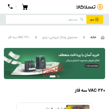
منو
خانه
محصول ولتاژ خروجی درایو
220 VAC سه فاز
220 VAC سه فاز