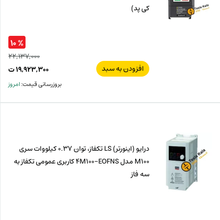
کی پد)
% ۱۰
۲۲,۱۳۷,۰۰۰
افزودن به سبد
قیم
۱۹,۹۲۳,۳۰۰
ت
اصل
قیم
بروزرسانی قیمت:
امروز
فعل
۰۰۰
ت
۳۰۰
ت.
بود.
درایو (اینورتر) LS تکفاز، توان 0.37 کیلووات سری
M100 مدل 4M100-EOFNS کاربری عمومی تکفاز به
سه فاز