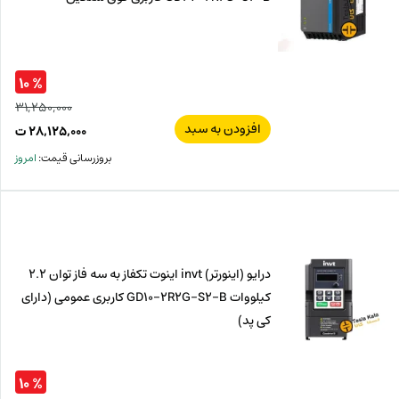
% ۱۰
۳۱,۲۵۰,۰۰۰
افزودن به سبد
قیم
۲۸,۱۲۵,۰۰۰
ت
اصل
قیم
بروزرسانی قیمت:
امروز
فعل
۰۰۰
ت
۰۰۰
ت.
بود.
درایو (اینورتر) invt اینوت تکفاز به سه فاز توان 2.2
کیلووات GD10-2R2G-S2-B کاربری عمومی (دارای
کی پد)
% ۱۰