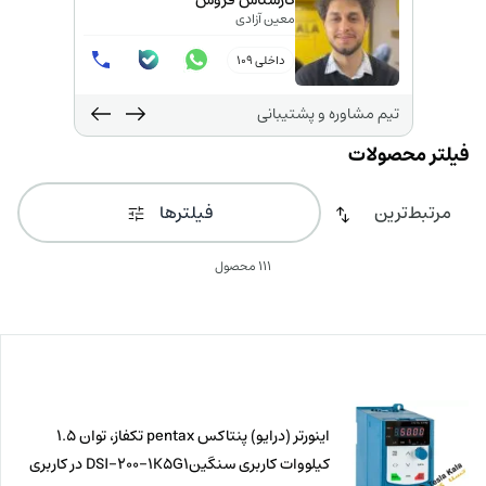
کارشناس فروش
معین آزادی
داخلی 109
تیم مشاوره و پشتیبانی
فیلترها
111 محصول
اینورتر (درایو) پنتاکس pentax تکفاز، توان 1.5
کیلووات کاربری سنگینDSI-200-1K5G1 در کاربری