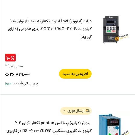
ت.
بود.
درایو (اینورتر) invt اینوت تکفاز به سه فاز توان 1.5
کیلووات GD10-1R5G-S2-B کاربری عمومی (دارای
کی پد)
% ۱۰
۲۹,۸۱۰,۰۰۰
افزودن به سبد
قیم
۲۶,۸۲۹,۰۰۰
ت
اصل
قیم
بروزرسانی قیمت:
امروز
فعل
۰۰۰
ت
۰۰۰
ت.
بود.
ارسال فوری
اینورتر (درایو) پنتاکس pentax تکفاز، توان 2.2
کیلووات کاربری سنگین DSI-200-2K2G1 در کاربری