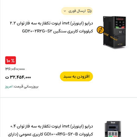
ت.
بود.
ارسال فوری
درایو (اینورتر) invt اینوت تکفاز به سه فاز توان 2.2
کیلووات کاربری سنگین GD20-2R2G-S2
% ۱۰
۳۶,۰۶۰,۰۰۰
افزودن به سبد
قیم
۳۲,۴۵۴,۰۰۰
ت
اصل
قیم
بروزرسانی قیمت:
امروز
فعل
۰۰۰
ت
۰۰۰
ت.
بود.
درایو (اینورتر) invt اینوت تکفاز به سه فاز توان 0.4
کیلووات GD10-0R4G-S2-B کاربری عمومی (دارای