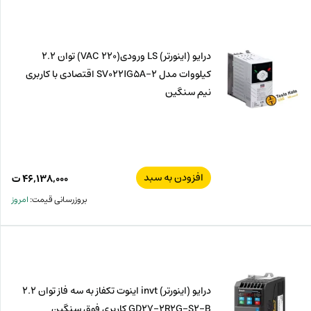
درایو (اینورتر) LS ورودی(220 VAC) توان 2.2
کیلووات مدل SV022IG5A-2 اقتصادی با کاربری
نیم سنگین
افزودن به سبد
۴۶,۱۳۸,۰۰۰
ت
بروزرسانی قیمت:
امروز
درایو (اینورتر) invt اینوت تکفاز به سه فاز توان 2.2
GD27-2R2G-S2-B کاربری فوق سنگین