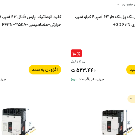
ل حضوری
کلید مینیاتوری،تک پل،تک فاز 63 آمپر،6 کیلو آمپر،
کلید اتوماتیک، پ
حرارتی-مغناطیسی-PF3N-35KA
% ۱۰
۵۸۱,۶۰۰
قیمت
بد
افزودن به سبد
۵۲۳,۴۴۰
ت
قیمت
اصلی:
بروزرسانی قیمت:
امروز
بروز
فعلی:
۵۸۱,۶۰۰
ت
۵۲۳,۴۴۰
ت.
بود.