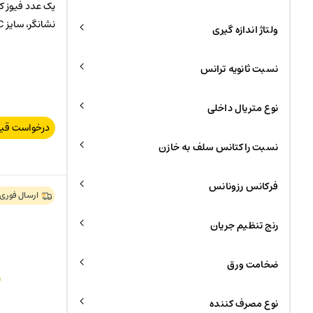
نشانگر، سایز 00C ( آمپر فیوز به انتخاب )
ولتاژ اندازه گیری
نسبت ثانویه ترانس
نوع متریال داخلی
درخواست قی
نسبت راکتانس سلف به خازن
فرکانس رزونانس
ارسال فوری
رنج تنظیم جریان
ضخامت ورق
نوع مصرف کننده