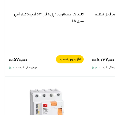
ارس فانال 63 آمپر، غیرقابل تنظیم
کلید LS مینیاتوری،1 پل،1 فاز ،63 آمپر،6 کیلو آمپر
سری LA
افزودن به سبد
۵,۰۳۲,۰۰۰
ت
۵۷۰,۰۰۰
ت
رسانی قیمت:
امروز
بروزرسانی قیمت:
امروز