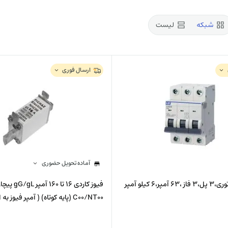
شبکه
لیست
کارشناس فروش
معین آزادی
داخلی 109
ارسال فوری
آماده تحویل حضوری
کلید LS مینیاتوری،3 پل،3 فاز ،63 آمپر،6 کیلو آمپر
فیوز کاردی 16 تا
C00/NT00 (پایه کوتاه) ( آمپر فیوز به انتخاب )