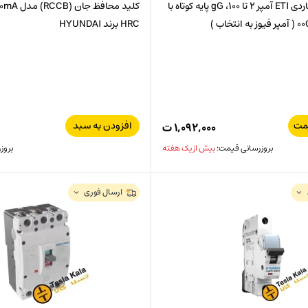
یک عدد فیوز کاردی ETI آمپر 2 تا 100، gG پایه کوتاه با
HRC برند HYUNDAI
مت
افزودن به سبد
۱,۰۹۲,۰۰۰
ت
بروزرسانی قیمت:
بیش از یک هفته
بروز
ارسال فوری