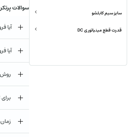
سوالات پرتکر
سایز سیم کابلشو
آیا ف
قدرت قطع مینیاتوری DC
آیا فر
روش ه
برای 
زمان 