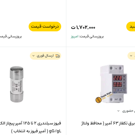
بد
درخواست قیمت
۱,۷۰۲,۰۰۰
ت
بروزرسانی قیمت:
امروز
بروزرسانی قیم
ارسال فوری
ل حضوری
محافظ مرکزی برق تکفاز 63 آمپر ( محافظ ولتاژ
gG/gL ( آمپر فیوز به انتخاب )