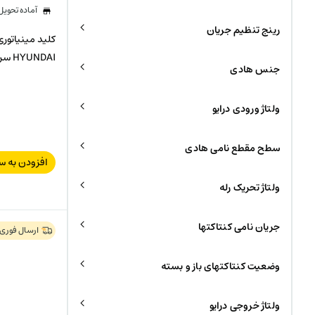
آماده تحوی
رینج تنظیم جریان
HYUNDAI سری HGD 63N
جنس هادی
ولتاژ ورودی درایو
سطح مقطع نامی هادی
افزودن به س
ولتاژ تحریک رله
جریان نامی کنتاکتها
ارسال فوری
وضعیت کنتاکتهای باز و بسته
ولتاژ خروجی درایو