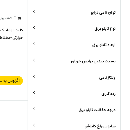
توان نامی درایو
آماده تحوی
نوع تابلو برق
حرارتی-مغناطیسی GM 16KA
ابعاد تابلو برق
نسبت تبدیل ترانس جریان
ولتاژ نامی
افزودن به س
رده کاری
درجه حفاظت تابلو برق
سایز سوراخ کابلشو