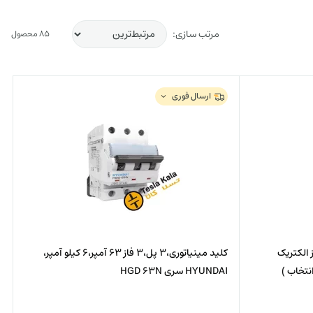
مرتب سازی:
85 محصول
ارسال فوری
 160 آمپر gG/gL پیچاز الکتریک
کلید مینیاتوری،3 پل،3 فاز 63 آمپر،6 کیلو آمپر،
HYUNDAI سری HGD 63N