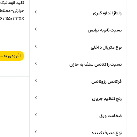
ولتاژ اندازه گیری
63S5033XX
نسبت ثانویه ترانس
نوع متریال داخلی
افزودن به س
نسبت راکتانس سلف به خازن
فرکانس رزونانس
رنج تنظیم جریان
ضخامت ورق
نوع مصرف کننده