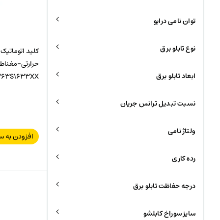
توان نامی درایو
نوع تابلو برق
ابعاد تابلو برق
63S1633XX
نسبت تبدیل ترانس جریان
ولتاژ نامی
افزودن به س
رده کاری
درجه حفاظت تابلو برق
سایز سوراخ کابلشو