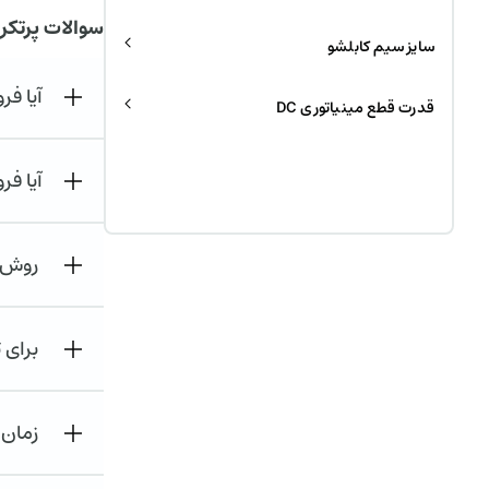
سوالات پرتکر
سایز سیم کابلشو
آیا ف
قدرت قطع مینیاتوری DC
آیا فر
روش ه
برای 
زمان 