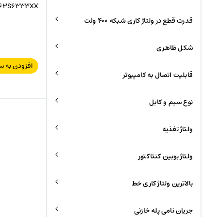
63S6333XX
قدرت قطع در ولتاژ کاری شبکه 400 ولت
شکل ظاهری
افزودن به س
قابلیت اتصال به کامپیوتر
نوع سیم و کابل
ولتاژ تغذیه
ولتاژ بوبین کنتاکتور
بالاترین ولتاژ کاری خط
جریان نامی پله خازنی