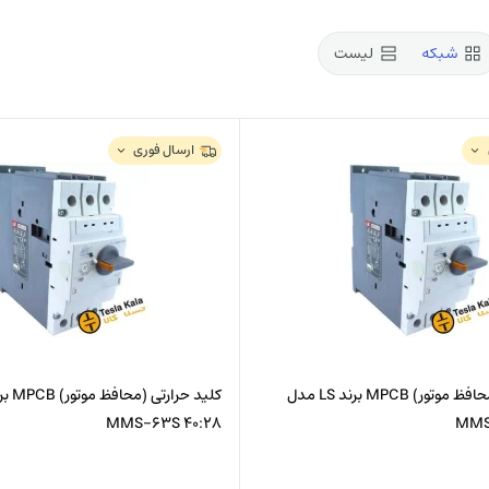
شبکه
لیست
مدیر تامین
ملینا مرادی
ارسال فوری
کلید حرارتی (محافظ موتور) MPCB برند LS مدل
MMS-63S 40:28
MMS