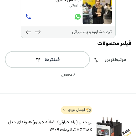
کارشناس تامین
تارا تهرانی
تیم مشاوره و پشتیبانی
فیلترها
8 محصول
ارسال فوری
بی متال ( رله حرارتی/ اضافه جریان) هیوندای مدل
HGT18K تنظیمات 9 : 13