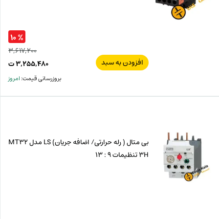
% ۱۰
۳,۶۱۷,۲۰۰
افزودن به سبد
قیم
۳,۲۵۵,۴۸۰
ت
اصل
قیم
بروزرسانی قیمت:
امروز
فعل
۲۰۰
ت
۴۸۰
ت.
بود.
بی متال ( رله حرارتی/ اضافه جریان) LS مدل MT32
3H تنظیمات 9 : 13