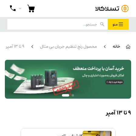
منو
خانه
محصول رنج تنظیم جریان بی متال
9 تا 13 آمپر
9 تا 13 آمپر