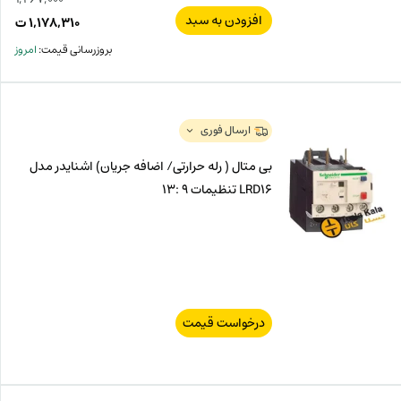
افزودن به سبد
قیم
۱,۱۷۸,۳۱۰
ت
اصل
قیم
بروزرسانی قیمت:
امروز
فعل
۰۰۰
ت
۳۱۰
ت.
بود.
ارسال فوری
بی متال ( رله حرارتی/ اضافه جریان) اشنایدر مدل
LRD16 تنظیمات 9 :13
درخواست قیمت