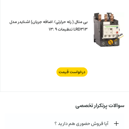
بی متال ( رله حرارتی/ اضافه جریان) اشنایدر مدل
LRD313 تنظیمات 9 :13
درخواست قیمت
سوالات پرتکرار تخصصی
آیا فروش حضوری هم دارید ؟