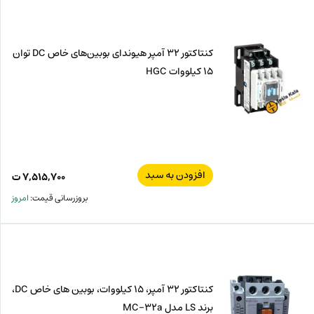
کنتاکتور 32 آمپر هیوندای بوبین‌های خاص DC توان
15 کیلووات HGC
افزودن به سبد
۷,۵۱۵,۷۰۰
ت
بروزرسانی قیمت:
امروز
کنتاکتور 32 آمپر، 15 کیلووات، بوبین های خاص DC،
برند LS مدل MC-32a