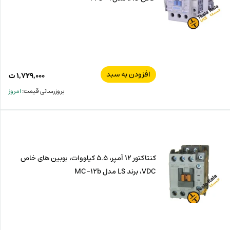
افزودن به سبد
۱,۷۲۹,۰۰۰
ت
بروزرسانی قیمت:
امروز
کنتاکتور 12 آمپر، 5.5 کیلووات، بوبین های خاص
VDC، برند LS مدل MC-12b