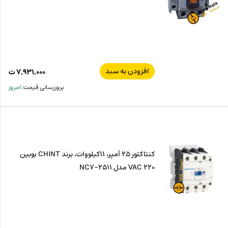
افزودن به سبد
۷,۹۳۱,۰۰۰
ت
بروزرسانی قیمت:
امروز
کنتاکتور 25 آمپر، 11کیلووات، برند CHINT بوبین
VAC 220 مدل NC7-2511