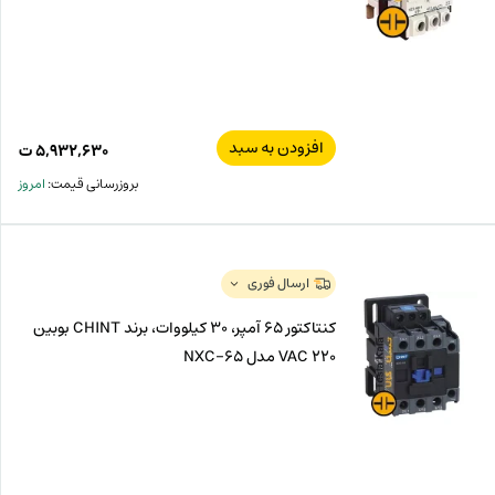
افزودن به سبد
۵,۹۳۲,۶۳۰
ت
بروزرسانی قیمت:
امروز
ارسال فوری
کنتاکتور 65 آمپر، 30 کیلووات، برند CHINT بوبین
VAC 220 مدل 65-NXC