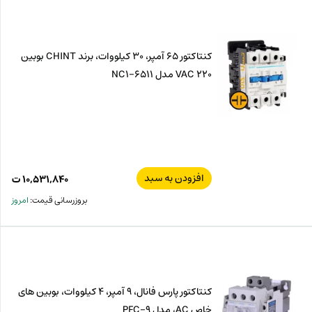
کنتاکتور 65 آمپر، 30 کیلووات، برند CHINT بوبین
VAC 220 مدل NC1-6511
افزودن به سبد
۱۰,۵۳۱,۸۴۰
ت
بروزرسانی قیمت:
امروز
کنتاکتور پارس فانال، 9 آمپر، 4 کیلووات، بوبین های
خاص AC، مدل PFC-9