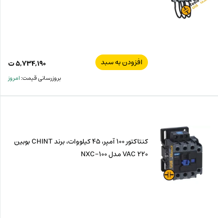
افزودن به سبد
۵,۷۳۴,۱۹۰
ت
بروزرسانی قیمت:
امروز
کنتاکتور 100 آمپر، 45 کیلووات، برند CHINT بوبین
VAC 220 مدل 100-NXC