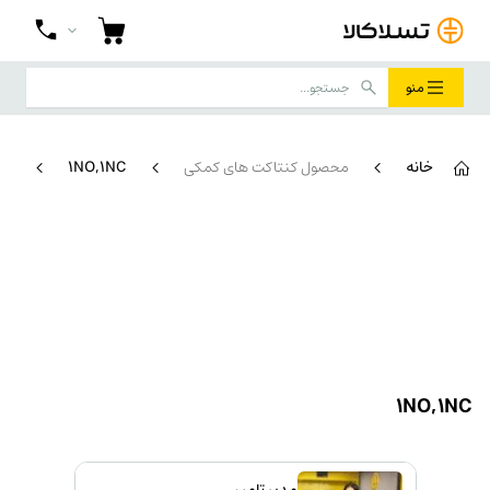
منو
خانه
محصول کنتاکت های کمکی
1NO,1NC
برگ
1NO,1NC