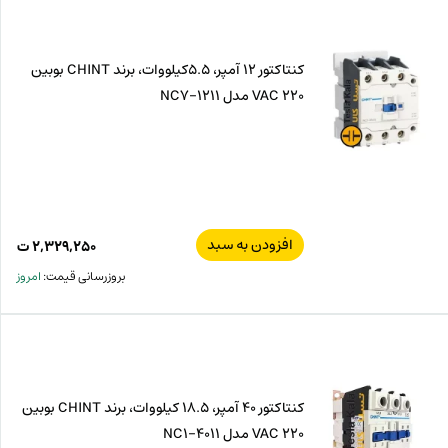
کنتاکتور 12 آمپر، 5.5کیلووات، برند CHINT بوبین
VAC 220 مدل NC7-1211
افزودن به سبد
۲,۳۲۹,۲۵۰
ت
بروزرسانی قیمت:
امروز
کنتاکتور 40 آمپر، 18.5 کیلووات، برند CHINT بوبین
VAC 220 مدل NC1-4011