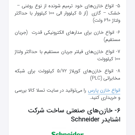
5- انواع خازن‌های خود ترمیم شونده از نوع روغنی –
خشک – گازی (از 5 کیلووار الی 100 کیلووار با حداکثر
ولتاژ 690 ولت)
6- انواع خازن برای مدارهای الکترونیکی قدرت (جریان
مستقیم)
7- انواع خازن‌های فیلتر جریان مستقیم با حداکثر ولتاژ
100 کیلوولت
8- انواع خازن‌های کوپلاژ 5/72 کیلوولت برای شبکه
مخابراتی (PLC)
انواع خازن پارس
را می‌توانید در سایت تسلا کالا بررسی
و خریداری کنید.
6- خازن‌های صنعتی ساخت شرکت
اشنایدر Schneider