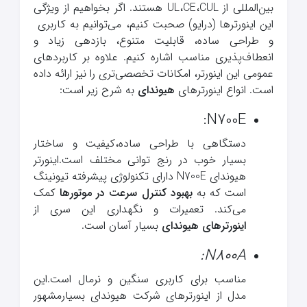
بین‌المللی از UL،CE،CUL هستند. اگر بخواهیم از ویژگی
این اینورترها (درایو) صحبت کنیم، می‌توانیم به کاربری
و طراحی ساده، قابلیت متنوع، بازدهی زیاد و
انعطاف‌پذیری مناسب اشاره کنیم. علاوه بر کاربردهای
عمومی این اینورتر، امکانات تخصصی‌تری را نیز ارائه داده
است. انواع اینورترهای
هیوندای
به شرح زیر است:
N700E:
دستگاهی با طراحی ساده،کیفیت و ساختار
بسیار خوب در رنج‌ توانی مختلف است.اینورتر
هیوندای N700E دارای تکنولوژی پیشرفته تیونینگ
است که به
بهبود کنترل سرعت در موتورها
کمک
می‌کند. تعمیرات و نگهداری این سری از
اینورترهای هیوندای
بسیار آسان است.
N800A:
مناسب برای کاربری سنگین و نرمال است.این
مدل از اینورترهای شرکت هیوندای بسیارمشهور