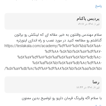
پاسخ
پردیس پاکنام
تیر ۱, ۱۴۰۱ در ۰۹:۱۷
سلام مهندس وقتتون به خیر. مقاله ای که لینکش رو براتون
گذاشتم رو مطالعه کنید در مورد نصب و راه اندازی اینورتره
https://teslakala.com/academy/%d9%86%d8%b5%d8%a8-
%d9%88-%d8%b1%d8%a7%d9%87-
%d8%a7%d9%86%d8%af%d8%a7%d8%b2%db%8c-
%d8%af%d8%b1%d8%a7%db%8c%d9%88-
%d8%a7%db%8c%d9%86%d9%88%d8%b1%d8%aa%d8%b1/
رضا
تیر ۱۱, ۱۴۰۱ در ۱۸:۴۴
با سلام اگه وایرنگ فرمان داریو رو توضیح بدین ممنون