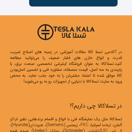
در آکادمی تسلا کالا مقالات آموزشی در زمینه های اصلاح ضریب
قدرت و انواع خازن های فشار ضعیف را می‌توانید مطالعه
کنید.تسلاکالا به عنوان فروشگاه اینترنتی تخصصی صنعت برق، با
پایبندی به سه اصل، قیمت منصفانه، مشاوره فنی و تضمین اصل‌بودن
کالا موفق شده تا اعتماد مشتریان را به خود جلب نماید. به محض
ورود به سایت تسلاکالا با دنیایی از تجهیزات رو به رو می‌شوید!
در تسلاکالا چی داریم؟!
تسلاکالا مثل یک نمایشگاه فنی با انواع و اقسام برندهایی نظیر
فراکو
آلمان،
لیفاسا
اسپانیا،
PKC
، زیمنس (Siemens)،
هیوندای
(Hyundai)،
ال اس
(LS)،
اشنایدر
(Schneider)،
یونلک
(Unelec) چیده شده