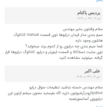
پاسخ
پردیس پاکنام
تیر ۱۲, ۱۴۰۱ در ۱۲:۴۰
سلام وقتتون بخیر مهندس
سیم بندی مدار فرمان درایوها توی قسمت manual کاتالوگ
هاشون وجود داره.
شما سیم بندی چه درایوی رو از کدوم برند میخواید؟
توی سایت تسلاکالا و قسمت اینورتر و درایو، کاتالوگ درایوها قرار
گرفته. میتونید مشاهده کنید.
علی اکبر
دی ۱۷, ۱۴۰۱ در ۰۹:۵۱
سلام مهندس خسته نباشید تنظیمات منوال درایو
hpdriveرودرآرشیوتون دارید اگه بفرستید ممنون میشم ازتون این
درایوروی آسانسورنصبه
پاسخ