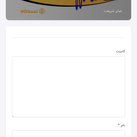
صابر شریعت
کامنت
نام
*