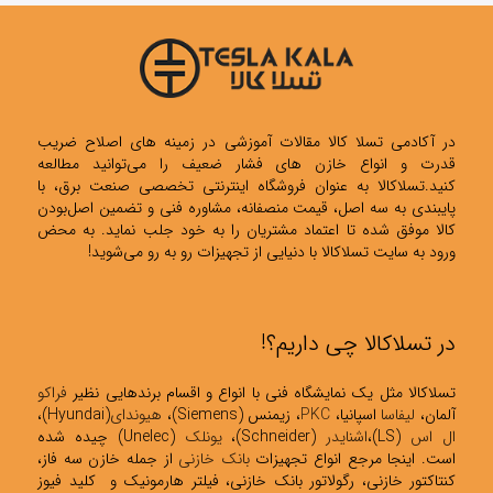
در آکادمی تسلا کالا مقالات آموزشی در زمینه های اصلاح ضریب
قدرت و انواع خازن های فشار ضعیف را می‌توانید مطالعه
کنید.تسلاکالا به عنوان فروشگاه اینترنتی تخصصی صنعت برق، با
پایبندی به سه اصل، قیمت منصفانه، مشاوره فنی و تضمین اصل‌بودن
کالا موفق شده تا اعتماد مشتریان را به خود جلب نماید. به محض
ورود به سایت تسلاکالا با دنیایی از تجهیزات رو به رو می‌شوید!
در تسلاکالا چی داریم؟!
تسلاکالا مثل یک نمایشگاه فنی با انواع و اقسام برندهایی نظیر
فراکو
آلمان،
لیفاسا
اسپانیا،
PKC
، زیمنس (Siemens)،
هیوندای
(Hyundai)،
ال اس
(LS)،
اشنایدر
(Schneider)،
یونلک
(Unelec) چیده شده
است. اینجا مرجع انواع تجهیزات
بانک خازنی
از جمله خازن سه فاز،
کنتاکتور خازنی، رگولاتور بانک خازنی، فیلتر هارمونیک و کلید فیوز