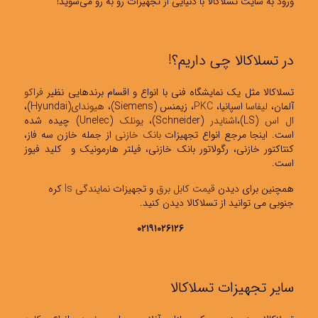
ورود به سایت تسلاکالا با دنیایی از تجهیزات رو به رو می‌شوید!
در تسلاکالا چی داریم؟!
تسلاکالا مثل یک نمایشگاه فنی با انواع و اقسام برندهایی نظیر
فراکو
آلمان،
لیفاسا
اسپانیا،
PKC
، زیمنس (Siemens)،
هیوندای
(Hyundai)،
ال اس
(LS)،
اشنایدر
(Schneider)،
یونلک
(Unelec) چیده شده
است. اینجا مرجع انواع تجهیزات
بانک خازنی
از جمله خازن سه فاز،
کنتاکتور خازنی، رگولاتور بانک خازنی، فیلتر هارمونیک و کلید فیوز
است.
همچنین برای دیدن
قیمت کابل برق
و تجهیزات
نمایندگی ls
کره
جنوبی می توانید از تسلاکالا دیدن کنید.
۰۲۱۹۱۰۲۶۱۲۶
سایر تجهیزات تسلاکالا