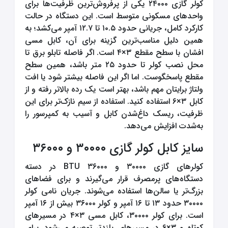
کولر گازی ۲۴۰۰۰ یکی از پرفروش‌ترین ظرفیت‌ها برای
طول مسیر
مسیر کوتاه
واحدهای مسکونی متوسط است. این دستگاه در حالت
سایز کابل
۲ رشته
کارکرد کامل، جریانی حدود ۱۰.۵ تا ۱۲.۷ آمپر می‌کشد؛ به
۶×۲
همین دلیل مناسب‌ترین گزینه برای آن، کابل مسی
افشان با سطح مقطع ۳×۴ است. اگر فاصله تابلو برق تا
توان تقریبی کولر (BT
U)
محل نصب کولر تا حدود ۲۵ متر باشد، همین سطح
مقطع پاسخگوست. اما اگر این فاصله بیشتر شود یا افت
جریان نامی تقریبی (آ
ولتاژ برایتان مهم باشد، بهتر است یک رده بالاتر رفته و از
مپر)
کابل ۳×۶ استفاده کنید. استفاده از سیم نازک‌تر برای این
ظرفیت، ریسک داغ‌شدن کابل و آسیب به کمپرسور را
طول مسیر
مسیرهای طولانی یا کولر س
به‌شدت افزایش می‌دهد.
ه فاز
سایز کابل کولر گازی ۳۰۰۰۰ و ۳۶۰۰۰
سایز کابل
۲ رشته
×۲
۱۰
کولرهای گازی ۳۰۰۰۰ و ۳۶۰۰۰ BTU در دسته
دستگاه‌های پرمصرف قرار می‌گیرند و برای فضاهای
بزرگ‌تر یا سالن‌ها استفاده می‌شوند. جریان نامی کولر
۳۰۰۰۰ حدود ۱۳ تا ۱۶ آمپر و کولر ۳۶۰۰۰ بیش از ۱۶ آمپر
است. برای کولر ۳۰۰۰۰، کابل مسی ۳×۴ در مسیرهای
کوتاه و ۳×۶ در مسیرهای بلندتر توصیه می‌شود. برای