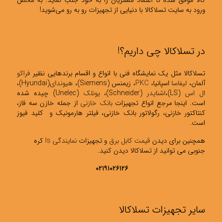
کالا موفق شده تا اعتماد مشتریان را به خود جلب نماید. به محض
ورود به سایت تسلاکالا با دنیایی از تجهیزات رو به رو می‌شوید!
در تسلاکالا چی داریم؟!
تسلاکالا مثل یک نمایشگاه فنی با انواع و اقسام برندهایی نظیر
فراکو
آلمان،
لیفاسا
اسپانیا،
PKC
، زیمنس (Siemens)،
هیوندای
(Hyundai)،
ال اس
(LS)،
اشنایدر
(Schneider)،
یونلک
(Unelec) چیده شده
است. اینجا مرجع انواع تجهیزات
بانک خازنی
از جمله خازن سه فاز،
کنتاکتور خازنی، رگولاتور بانک خازنی، فیلتر هارمونیک و کلید فیوز
است.
همچنین برای دیدن
قیمت کابل برق
و تجهیزات
نمایندگی ls
کره
جنوبی می توانید از تسلاکالا دیدن کنید.
۰۲۱۹۱۰۲۶۱۲۶
سایر تجهیزات تسلاکالا