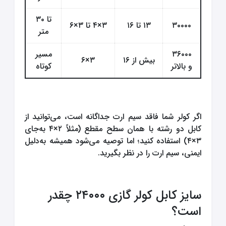
طول مسیر
تا ۵۰ متر
تا ۳۰
۳۰۰۰۰
۱۳ تا ۱۶
۳×۴ تا ۳×۶
سایز کابل
۲ رشته
متر
۶×۲
۳۶۰۰۰
مسیر
توان تقریبی کولر (BT
۳۰۰۰۰
بیش از ۱۶
۳×۶
و بالاتر
U)
کوتاه
جریان نامی تقریبی (آ
۱۳.۲ - ۱۵.۹
مپر)
اگر کولر شما فاقد سیم ارت جداگانه است، می‌توانید از
طول مسیر
تا ۳۰ متر
کابل دو رشته با همان سطح مقطع (مثلاً ۲×۴ به‌جای
۳×۴) استفاده کنید؛ اما توصیه می‌شود همیشه به‌دلیل
سایز کابل
۲ رشته
۶×۲
ایمنی، سیم ارت را در نظر بگیرید.
توان تقریبی کولر (BT
۳۶۰۰۰ و بالاتر
U)
سایز کابل کولر گازی ۲۴۰۰۰ چقدر
جریان نامی تقریبی (آ
بیش از
۱۶.۴
است؟
مپر)