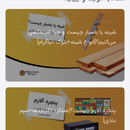
تجهیزات تابلویی
شینه یا باسبار چیست و چرا شینه‌کشی
می‌کنیم؟[انواع شینه+بلوک دیاگرام]
تحریریه تسلاکالا
تجهیزات تابلویی
پنجره آلارم چیست؟[عملکرد+کاربردها+سیم
بندی]