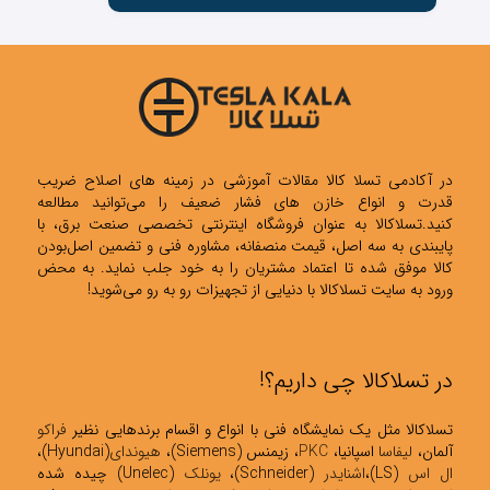
در آکادمی تسلا کالا مقالات آموزشی در زمینه های اصلاح ضریب
قدرت و انواع خازن های فشار ضعیف را می‌توانید مطالعه
کنید.تسلاکالا به عنوان فروشگاه اینترنتی تخصصی صنعت برق، با
پایبندی به سه اصل، قیمت منصفانه، مشاوره فنی و تضمین اصل‌بودن
کالا موفق شده تا اعتماد مشتریان را به خود جلب نماید. به محض
ورود به سایت تسلاکالا با دنیایی از تجهیزات رو به رو می‌شوید!
در تسلاکالا چی داریم؟!
تسلاکالا مثل یک نمایشگاه فنی با انواع و اقسام برندهایی نظیر
فراکو
آلمان،
لیفاسا
اسپانیا،
PKC
، زیمنس (Siemens)،
هیوندای
(Hyundai)،
ال اس
(LS)،
اشنایدر
(Schneider)،
یونلک
(Unelec) چیده شده