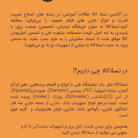
در آکادمی تسلا کالا مقالات آموزشی در زمینه های اصلاح ضریب
قدرت و انواع خازن های فشار ضعیف را می‌توانید مطالعه
کنید.تسلاکالا به عنوان فروشگاه اینترنتی تخصصی صنعت برق، با
پایبندی به سه اصل، قیمت منصفانه، مشاوره فنی و تضمین اصل‌بودن
کالا موفق شده تا اعتماد مشتریان را به خود جلب نماید. به محض
ورود به سایت تسلاکالا با دنیایی از تجهیزات رو به رو می‌شوید!
در تسلاکالا چی داریم؟!
تسلاکالا مثل یک نمایشگاه فنی با انواع و اقسام برندهایی نظیر
فراکو
آلمان،
لیفاسا
اسپانیا،
PKC
، زیمنس (Siemens)،
هیوندای
(Hyundai)،
ال اس
(LS)،
اشنایدر
(Schneider)،
یونلک
(Unelec) چیده شده
است. اینجا مرجع انواع تجهیزات
بانک خازنی
از جمله خازن سه فاز،
کنتاکتور خازنی، رگولاتور بانک خازنی، فیلتر هارمونیک و کلید فیوز
است.
همچنین برای دیدن
قیمت کابل برق
و تجهیزات
نمایندگی ls
کره
جنوبی می توانید از تسلاکالا دیدن کنید.