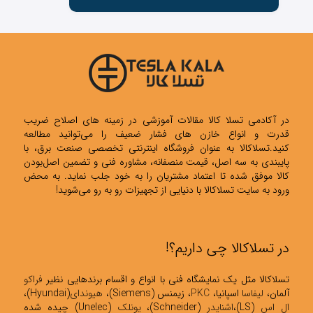
در آکادمی تسلا کالا مقالات آموزشی در زمینه های اصلاح ضریب
قدرت و انواع خازن های فشار ضعیف را می‌توانید مطالعه
کنید.تسلاکالا به عنوان فروشگاه اینترنتی تخصصی صنعت برق، با
پایبندی به سه اصل، قیمت منصفانه، مشاوره فنی و تضمین اصل‌بودن
کالا موفق شده تا اعتماد مشتریان را به خود جلب نماید. به محض
ورود به سایت تسلاکالا با دنیایی از تجهیزات رو به رو می‌شوید!
در تسلاکالا چی داریم؟!
تسلاکالا مثل یک نمایشگاه فنی با انواع و اقسام برندهایی نظیر
فراکو
آلمان،
لیفاسا
اسپانیا،
PKC
، زیمنس (Siemens)،
هیوندای
(Hyundai)،
ال اس
(LS)،
اشنایدر
(Schneider)،
یونلک
(Unelec) چیده شده