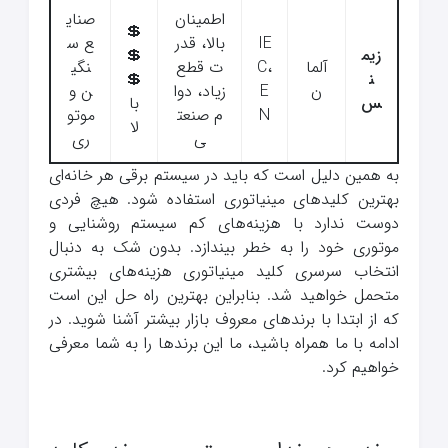
اطمینان
صنای
💲
IE
بالا، قدر
ع س
زیم
💲
آلما
C،
ت قطع
نگی
ن
💲
ن
E
زیاد، دوا
ن و
س
با
N
م صنعت
موتو
لا
ی
ری
به همین دلیل است که باید در سیستم برقی هر خانه‌ای
بهترین کلیدهای مینیاتوری استفاده شود. هیچ فردی
دوست ندارد با هزینه‌های کم سیستم روشنایی و
موتوری خود را به خطر بیندازد. بدون شک به دنبال
انتخاب سرسری کلید مینیاتوری هزینه‌های بیشتری
متحمل خواهید شد. بنابراین بهترین راه حل این است
که از ابتدا با برندهای معروف بازار بیشتر آشنا شوید. در
ادامه با ما همراه باشید، ما این برندها را به شما معرفی
خواهیم کرد.