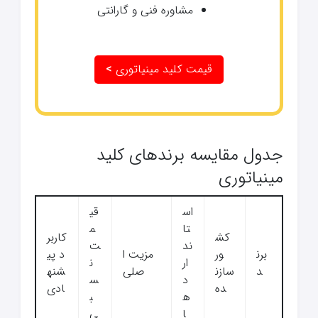
مشاوره فنی و گارانتی
قیمت کلید مینیاتوری
>
جدول مقایسه برندهای کلید
مینیاتوری
اس
قی
تا
م
کش
کاربر
ند
ت
برن
ور
مزیت ا
د پی
ار
ن
د
سازن
صلی
شنه
د
س
ده
ادی
ه
ب
ا
ی