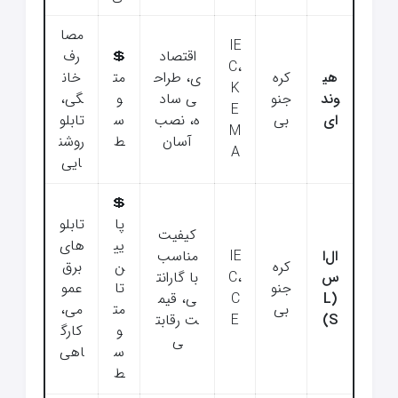
مصا
IE
اقتصاد
💲
رف
C،
هی
کره
ی، طراح
مت
خان
K
وند
جنو
ی ساد
و
گی،
E
ای
بی
ه، نصب
س
تابلو
M
آسان
ط
روشن
A
ایی
💲
پا
تابلو
کیفیت
یی
های
ال‌ا
IE
مناسب
کره
ن
برق
س
C،
با گارانت
جنو
تا
عمو
(L
C
ی، قیم
بی
مت
می،
S)
E
ت رقابت
و
کارگ
ی
س
اهی
ط