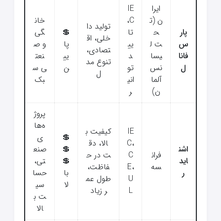
ایرا
IE
ن (ت
C،
خان
تولید دا
پار
ح
تا
💲
گی
خلی، اق
س
ت ل
یی
پا
و ص
تصادی،
فانا
یسا
د
یی
نعت
تنوع مد
ل
نس
تو
ن
ی س
ل
آلما
انی
بک
ن)
ر
پروژ
ه‌ها
IE
کیفیت ب
💲
ی
C،
الا، دق
اشن
💲
صنع
فران
C
ت در ح
اید
💲
تی،
سه
E،
فاظت،
ر
با
حسا
U
طول عم
لا
سی
L
ر زیاد
ت ب
الا